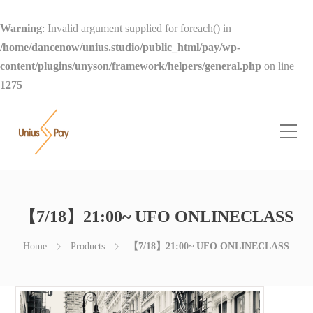
Warning
: Invalid argument supplied for foreach() in
/home/dancenow/unius.studio/public_html/pay/wp-
content/plugins/unyson/framework/helpers/general.php
on line
1275
【7/18】21:00~ UFO ONLINECLASS
Home
Products
【7/18】21:00~ UFO ONLINECLASS