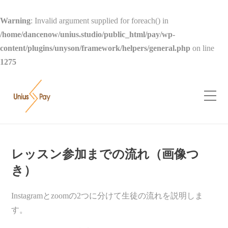
Warning
: Invalid argument supplied for foreach() in
/home/dancenow/unius.studio/public_html/pay/wp-
content/plugins/unyson/framework/helpers/general.php
on line
1275
レッスン参加までの流れ（画像つ
き）
Instagramとzoomの2つに分けて生徒の流れを説明しま
す。