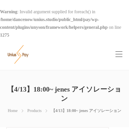
Warning
: Invalid argument supplied for foreach() in
/home/dancenow/unius.studio/public_html/pay/wp-
content/plugins/unyson/framework/helpers/general.php
on line
1275
【4/13】18:00~ jenes アイソレーショ
ン
Home
Products
【4/13】18:00~ jenes アイソレーション