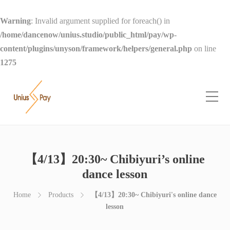
Warning
: Invalid argument supplied for foreach() in
/home/dancenow/unius.studio/public_html/pay/wp-
content/plugins/unyson/framework/helpers/general.php
on line
1275
【4/13】20:30~ Chibiyuri’s online
dance lesson
Home
Products
【4/13】20:30~ Chibiyuri's online dance
lesson