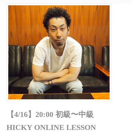
【4/16】20:00 初級〜中級
HICKY ONLINE LESSON