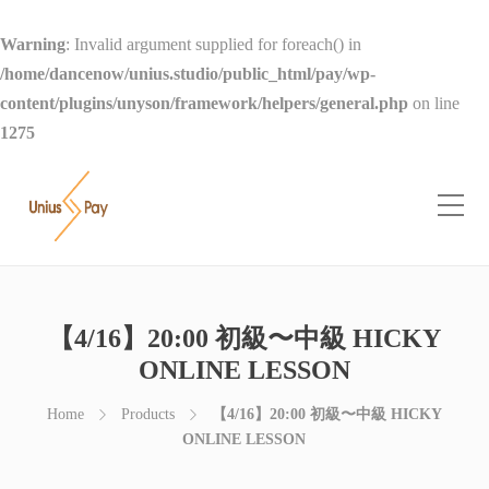
Warning
: Invalid argument supplied for foreach() in
/home/dancenow/unius.studio/public_html/pay/wp-
content/plugins/unyson/framework/helpers/general.php
on line
1275
【4/16】20:00 初級〜中級 HICKY
ONLINE LESSON
Home
Products
【4/16】20:00 初級〜中級 HICKY
ONLINE LESSON