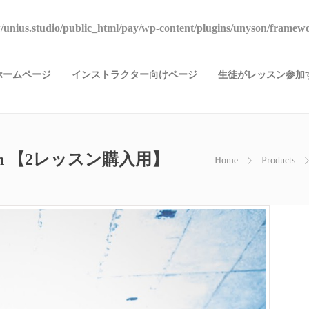
unius.studio/public_html/pay/wp-content/plugins/unyson/framewo
ホームページ
インストラクター向けページ
生徒がレッスン参加す
lesson 【2レッスン購入用】
Home
Products