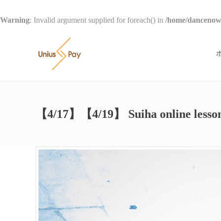
Warning
: Invalid argument supplied for foreach() in
/home/dancenow/
【4/17】【4/19】 Suiha online 