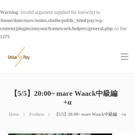
Warning
: Invalid argument supplied for foreach() in
/home/dancenow/unius.studio/public_html/pay/wp-
content/plugins/unyson/framework/helpers/general.php
on line
1275
【5/5】20:00~ mare Waack中級編
+α
Home
Products
【5/5】20:00~ mare Waack中級編 +α