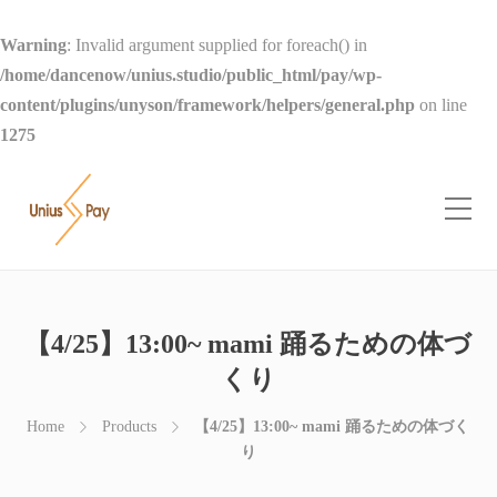
Warning
: Invalid argument supplied for foreach() in
/home/dancenow/unius.studio/public_html/pay/wp-
content/plugins/unyson/framework/helpers/general.php
on line
1275
【4/25】13:00~ mami 踊るための体づ
くり
Home
Products
【4/25】13:00~ mami 踊るための体づく
り