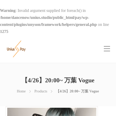
Warning
: Invalid argument supplied for foreach() in
/home/dancenow/unius.studio/public_html/pay/wp-
content/plugins/unyson/framework/helpers/general.php
on line
1275
【4/26】20:00~ 万葉 Vogue
Home
Products
【4/26】20:00~ 万葉 Vogue