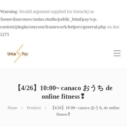
Warning
: Invalid argument supplied for foreach() in
/home/dancenow/unius.studio/public_html/pay/wp-
content/plugins/unyson/framework/helpers/general.php
on line
1275
【4/26】10:00~ canaco おうち de
online fitness❢
Home
Products
【4/26】10:00~ canaco おうち de online
fitness❢