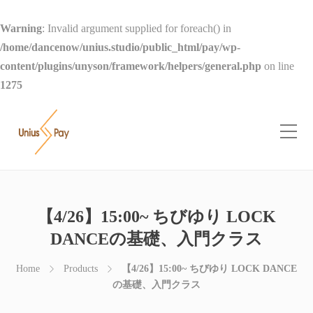
Warning
: Invalid argument supplied for foreach() in
/home/dancenow/unius.studio/public_html/pay/wp-
content/plugins/unyson/framework/helpers/general.php
on line
1275
【4/26】15:00~ ちびゆり LOCK
DANCEの基礎、入門クラス
Home
Products
【4/26】15:00~ ちびゆり LOCK DANCE
の基礎、入門クラス