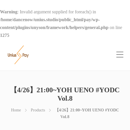
Warning
: Invalid argument supplied for foreach() in
/home/dancenow/unius.studio/public_html/pay/wp-
content/plugins/unyson/framework/helpers/general.php
on line
1275
【4/26】21:00~YOH UENO #YODC
Vol.8
Home
Products
【4/26】21:00~YOH UENO #YODC
Vol.8