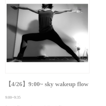
【4/26】9:00~ sky wakeup flow
9:00~9:35