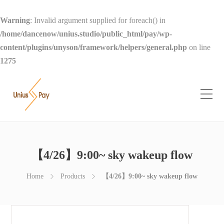
Warning
: Invalid argument supplied for foreach() in
/home/dancenow/unius.studio/public_html/pay/wp-
content/plugins/unyson/framework/helpers/general.php
on line
1275
【4/26】9:00~ sky wakeup flow
Home
Products
【4/26】9:00~ sky wakeup flow