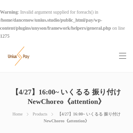
Warning
: Invalid argument supplied for foreach() in
/home/dancenow/unius.studio/public_html/pay/wp-
content/plugins/unyson/framework/helpers/general.php
on line
1275
【4/27】16:00~ いくるる 振り付け
NewChoreo《attention》
Home
Products
【4/27】16:00~ いくるる 振り付け
NewChoreo《attention》