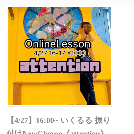
【4/27】16:00~ いくるる 振り
付けNewChoreo《attention》