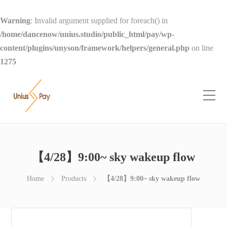
Warning
: Invalid argument supplied for foreach() in
/home/dancenow/unius.studio/public_html/pay/wp-
content/plugins/unyson/framework/helpers/general.php
on line
1275
【4/28】9:00~ sky wakeup flow
Home
Products
【4/28】9:00~ sky wakeup flow