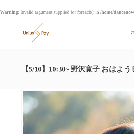
Warning
: Invalid argument supplied for foreach() in
/home/dancenow/
【5/10】10:30~ 野沢寛子 おは