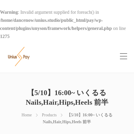
Warning
: Invalid argument supplied for foreach() in
/home/dancenow/unius.studio/public_html/pay/wp-
content/plugins/unyson/framework/helpers/general.php
on line
1275
【5/10】16:00~ いくるる
Nails,Hair,Hips,Heels 前半
Home
Products
【5/10】16:00~ いくるる
Nails,Hair,Hips,Heels 前半