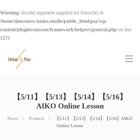
Warning
: Invalid argument supplied for foreach() in
/home/dancenow/unius.studio/public_html/pay/wp-
content/plugins/unyson/framework/helpers/general.php
on line
1275
【5/11】【5/13】【5/14】【5/16】
AIKO Online Lesson
Home
Products
【5/11】【5/13】【5/14】【5/16】AIKO
Online Lesson