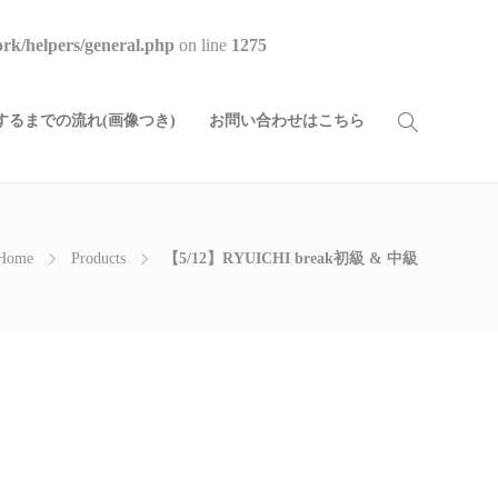
rk/helpers/general.php
on line
1275
るまでの流れ(画像つき)
お問い合わせはこちら
Home
Products
【5/12】RYUICHI break初級 & 中級