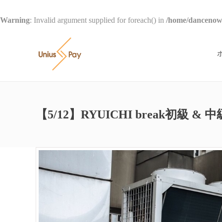
Warning
: Invalid argument supplied for foreach() in
/home/dancenow/
【5/12】RYUICHI break初級 & 中