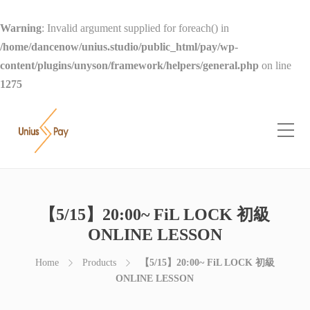
Warning
: Invalid argument supplied for foreach() in
/home/dancenow/unius.studio/public_html/pay/wp-
content/plugins/unyson/framework/helpers/general.php
on line
1275
【5/15】20:00~ FiL LOCK 初級
ONLINE LESSON
Home
Products
【5/15】20:00~ FiL LOCK 初級
ONLINE LESSON