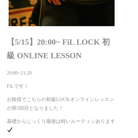
【5/15】20:00~ FiL LOCK 初
級 ONLINE LESSON
20:00~21:20
FiLです！
お陰様でこちらの初級LOCKオンラインレッスン
が第5回目となりました！
基礎からじっくり最後は軽いルーティンあります