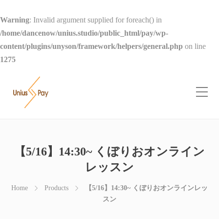
Warning
: Invalid argument supplied for foreach() in
/home/dancenow/unius.studio/public_html/pay/wp-
content/plugins/unyson/framework/helpers/general.php
on line
1275
【5/16】14:30~ くぼりおオンライン
レッスン
Home
Products
【5/16】14:30~ くぼりおオンラインレッ
スン