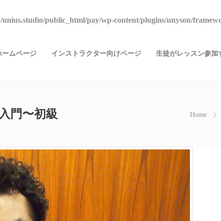
unius.studio/public_html/pay/wp-content/plugins/unyson/framewo
ホームページ
インストラクター向けページ
生徒がレッスン参加す
NG 入門〜初級
Home