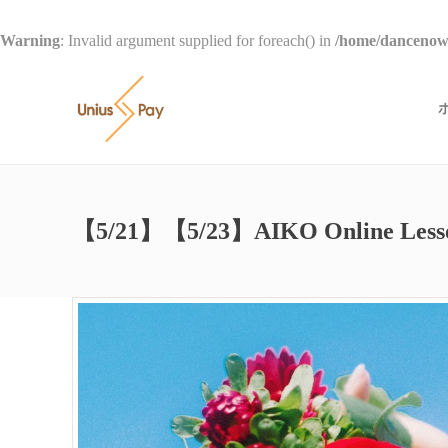
Warning
: Invalid argument supplied for foreach() in
/home/dancenow/
【5/21】【5/23】AIKO Online Less