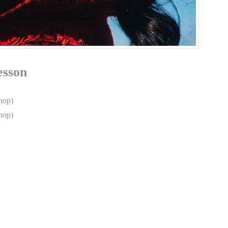
sson
hop)
hop)