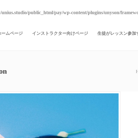
unius.studio/public_html/pay/wp-content/plugins/unyson/framewo
ホームページ
インストラクター向けページ
生徒がレッスン参加す
on