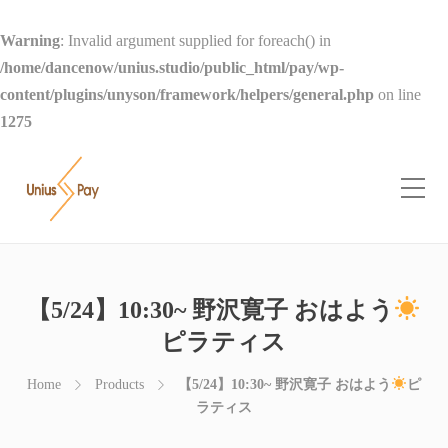
Warning
: Invalid argument supplied for foreach() in
/home/dancenow/unius.studio/public_html/pay/wp-
content/plugins/unyson/framework/helpers/general.php
on line
1275
【5/24】10:30~ 野沢寛子 おはよう
ピラティス
Home
Products
【5/24】10:30~ 野沢寛子 おはよう
ピ
ラティス