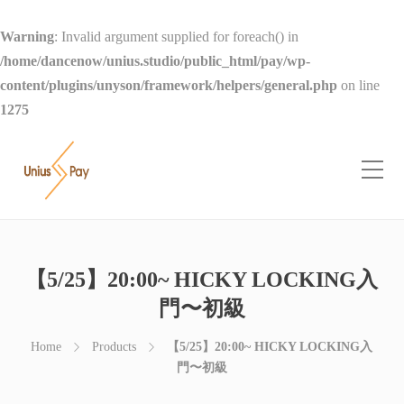
Warning
: Invalid argument supplied for foreach() in
/home/dancenow/unius.studio/public_html/pay/wp-
content/plugins/unyson/framework/helpers/general.php
on line
1275
【5/25】20:00~ HICKY LOCKING入
門〜初級
Home
Products
【5/25】20:00~ HICKY LOCKING入
門〜初級