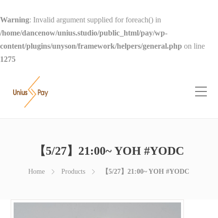
Warning
: Invalid argument supplied for foreach() in
/home/dancenow/unius.studio/public_html/pay/wp-
content/plugins/unyson/framework/helpers/general.php
on line
1275
【5/27】21:00~ YOH #YODC
Home
Products
【5/27】21:00~ YOH #YODC