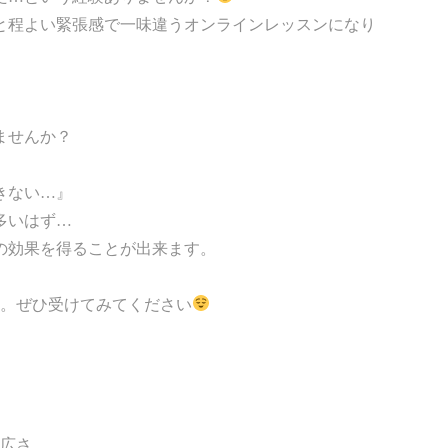
と程よい緊張感で一味違うオンラインレッスンになり
ませんか？
きない…』
多いはず…
の効果を得ることが出来ます。
す。ぜひ受けてみてください
る広さ。