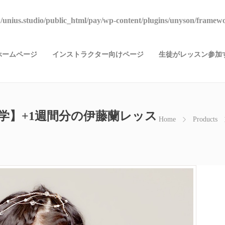
unius.studio/public_html/pay/wp-content/plugins/unyson/framewo
ホームページ
インストラクター向けページ
生徒がレッスン参加す
の座学】+1週間分の伊藤蘭レッス
Home
Products