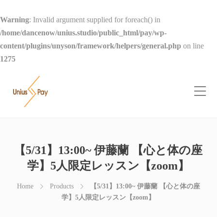
Warning
: Invalid argument supplied for foreach() in
/home/dancenow/unius.studio/public_html/pay/wp-
content/plugins/unyson/framework/helpers/general.php
on line
1275
【5/31】13:00~ 伊藤蘭 【心と体の座
学】5人限定レッスン【zoom】
Home
Products
【5/31】13:00~ 伊藤蘭 【心と体の座
学】5人限定レッスン【zoom】