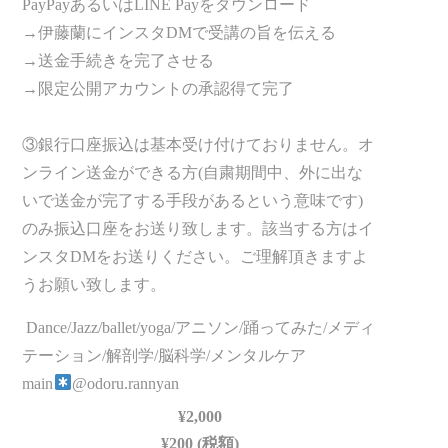
PayPayあるいはLINE Payをダウンロード
→伊藤蘭にインスタDMで受講の旨を伝える
→送金手続きを完了させる
→限定公開アカウントの承認得て完了
③銀行口座振込は基本受け付けておりません。オ
ンライン送金ができる方(自粛期間中、外に出な
いで送金が完了する手段があるという意味です)
のみ振込口座をお送り致します。該当する方はイ
ンスタDMをお送りください。ご理解頂きますよ
うお願い致します。
Dance/Jazz/ballet/yoga/アニソン/踊ってみた/メディ
テーション/解剖学/脳科学/メンタルケア
main
@odoru.rannyan
¥2,000
¥200 (税額)