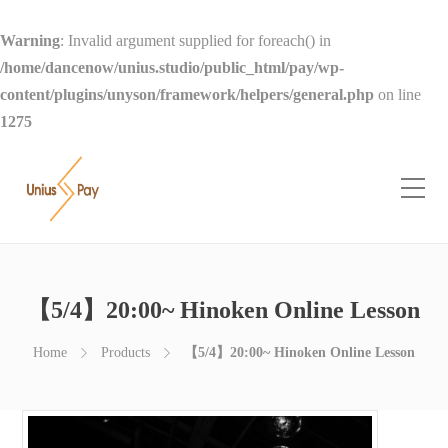
Warning
: Invalid argument supplied for foreach() in
/home/dancenow/unius.studio/public_html/pay/wp-
content/plugins/unyson/framework/helpers/general.php
on line
1275
【5/4】20:00~ Hinoken Online Lesson
Home
Products
【5/4】20:00~ Hinoken Online Lesson