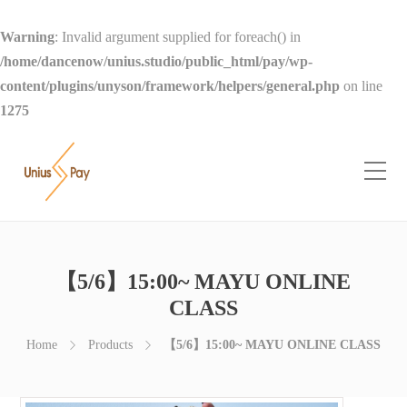
Warning
: Invalid argument supplied for foreach() in
/home/dancenow/unius.studio/public_html/pay/wp-
content/plugins/unyson/framework/helpers/general.php
on line
1275
【5/6】15:00~ MAYU ONLINE
CLASS
Home
Products
【5/6】15:00~ MAYU ONLINE CLASS