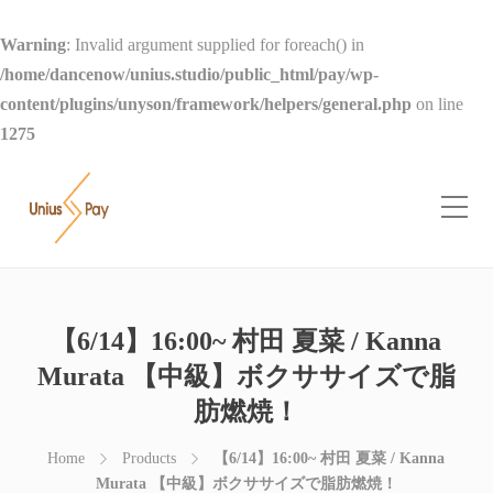
Warning
: Invalid argument supplied for foreach() in
/home/dancenow/unius.studio/public_html/pay/wp-
content/plugins/unyson/framework/helpers/general.php
on line
1275
【6/14】16:00~ 村田 夏菜 / Kanna
Murata 【中級】ボクササイズで脂
肪燃焼！
Home
Products
【6/14】16:00~ 村田 夏菜 / Kanna
Murata 【中級】ボクササイズで脂肪燃焼！