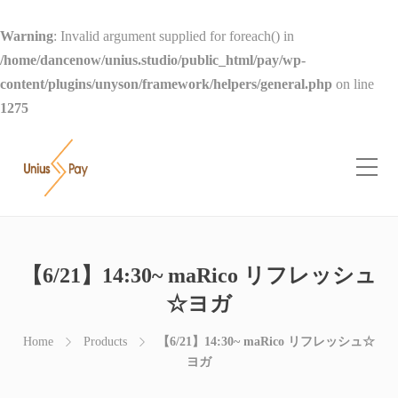
Warning
: Invalid argument supplied for foreach() in
/home/dancenow/unius.studio/public_html/pay/wp-
content/plugins/unyson/framework/helpers/general.php
on line
1275
【6/21】14:30~ maRico リフレッシュ
☆ヨガ
Home
Products
【6/21】14:30~ maRico リフレッシュ☆
ヨガ