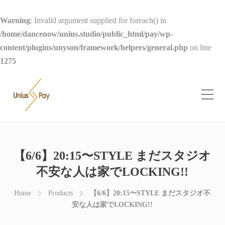
Warning
: Invalid argument supplied for foreach() in
/home/dancenow/unius.studio/public_html/pay/wp-
content/plugins/unyson/framework/helpers/general.php
on line
1275
【6/6】20:15〜STYLE まだスタジオ
不安な人は家でLOCKING!!
Home
Products
【6/6】20:15〜STYLE まだスタジオ不
安な人は家でLOCKING!!