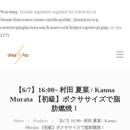
Warning
: Invalid argument supplied for foreach() in
/home/dancenow/unius.studio/public_html/pay/wp-
content/plugins/unyson/framework/helpers/general.php
on line
1275
【6/7】16:00~ 村田 夏菜 / Kanna
Murata 【初級】ボクササイズで脂
肪燃焼！
Home
Products
【6/7】16:00~ 村田 夏菜 / Kanna
Murata 【初級】ボクササイズで脂肪燃焼！