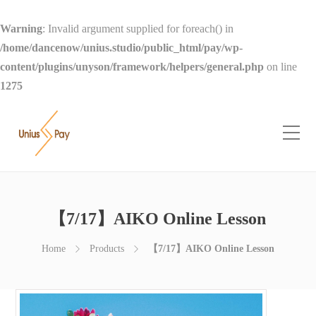
Warning
: Invalid argument supplied for foreach() in
/home/dancenow/unius.studio/public_html/pay/wp-
content/plugins/unyson/framework/helpers/general.php
on line
1275
【7/17】AIKO Online Lesson
Home
Products
【7/17】AIKO Online Lesson