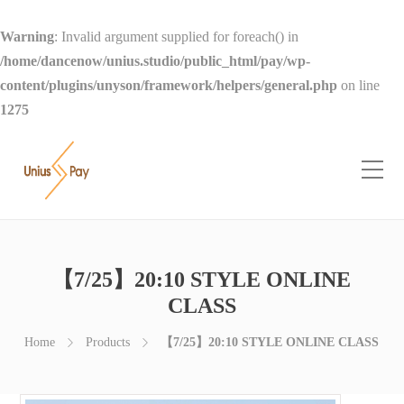
Warning
: Invalid argument supplied for foreach() in
/home/dancenow/unius.studio/public_html/pay/wp-
content/plugins/unyson/framework/helpers/general.php
on line
1275
【7/25】20:10 STYLE ONLINE
CLASS
Home
Products
【7/25】20:10 STYLE ONLINE CLASS