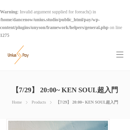
Warning
: Invalid argument supplied for foreach() in
/home/dancenow/unius.studio/public_html/pay/wp-
content/plugins/unyson/framework/helpers/general.php
on line
1275
【7/29】 20:00~ KEN SOUL超入門
Home
Products
【7/29】 20:00~ KEN SOUL超入門