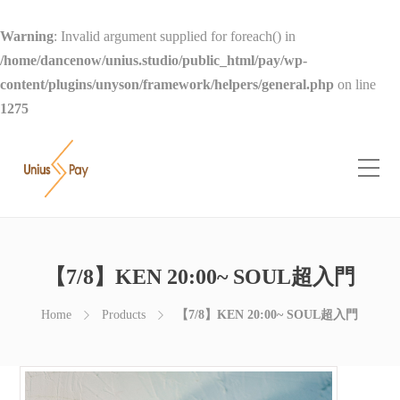
Warning
: Invalid argument supplied for foreach() in
/home/dancenow/unius.studio/public_html/pay/wp-
content/plugins/unyson/framework/helpers/general.php
on line
1275
【7/8】KEN 20:00~ SOUL超入門
Home
Products
【7/8】KEN 20:00~ SOUL超入門