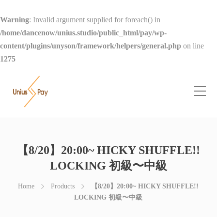
Warning
: Invalid argument supplied for foreach() in
/home/dancenow/unius.studio/public_html/pay/wp-
content/plugins/unyson/framework/helpers/general.php
on line
1275
【8/20】20:00~ HICKY SHUFFLE!!
LOCKING 初級〜中級
Home
Products
【8/20】20:00~ HICKY SHUFFLE!!
LOCKING 初級〜中級