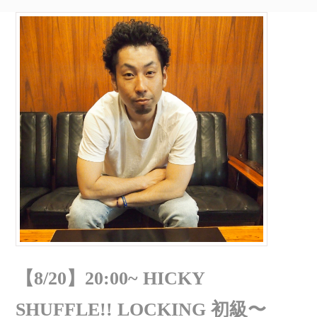
【8/20】20:00~ HICKY
SHUFFLE!! LOCKING 初級〜