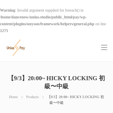
Warning
: Invalid argument supplied for foreach() in
/home/dancenow/unius.studio/public_html/pay/wp-
content/plugins/unyson/framework/helpers/general.php
on line
1275
【9/3】20:00~ HICKY LOCKING 初
級〜中級
Home
Products
【9/3】20:00~ HICKY LOCKING 初
級〜中級