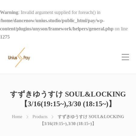
Warning
: Invalid argument supplied for foreach() in
/home/dancenow/unius.studio/public_html/pay/wp-
content/plugins/unyson/framework/helpers/general.php
on line
1275
すずきゆうすけ SOUL&LOCKING
【3/16(19:15~),3/30 (18:15~)】
Home
Products
すずきゆうすけ SOUL&LOCKING
【3/16(19:15~),3/30 (18:15~)】