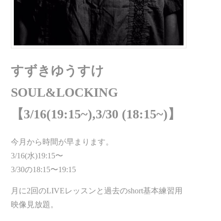
すずきゆうすけ
SOUL&LOCKING
【3/16(19:15~),3/30 (18:15~)】
今月から時間が早まります。
3/16(水)19:15〜
3/30の18:15〜19:15
月に2回のLIVEレッスンと過去のshort基本練習用
映像見放題。