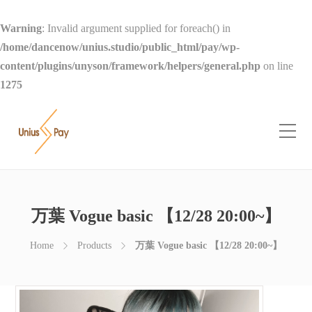
Warning
: Invalid argument supplied for foreach() in
/home/dancenow/unius.studio/public_html/pay/wp-
content/plugins/unyson/framework/helpers/general.php
on line
1275
万葉 Vogue basic 【12/28 20:00~】
Home
Products
万葉 Vogue basic 【12/28 20:00~】