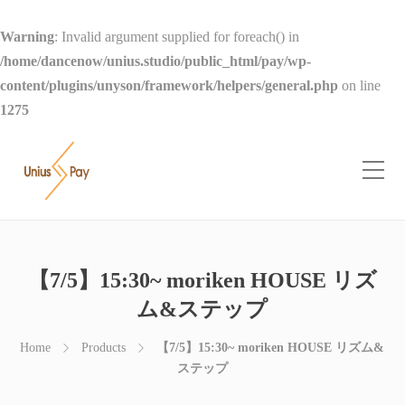
Warning
: Invalid argument supplied for foreach() in
/home/dancenow/unius.studio/public_html/pay/wp-
content/plugins/unyson/framework/helpers/general.php
on line
1275
【7/5】15:30~ moriken HOUSE リズ
ム&ステップ
Home
Products
【7/5】15:30~ moriken HOUSE リズム&
ステップ