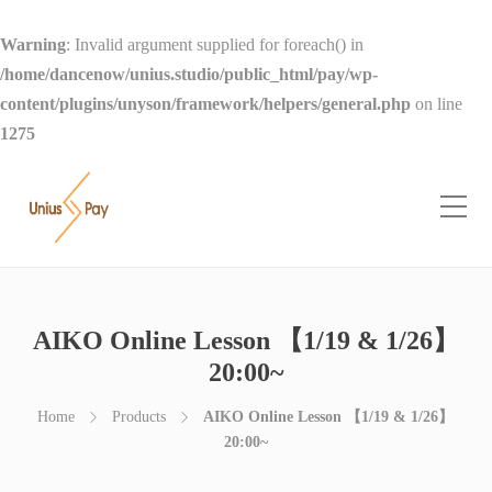
Warning
: Invalid argument supplied for foreach() in
/home/dancenow/unius.studio/public_html/pay/wp-
content/plugins/unyson/framework/helpers/general.php
on line
1275
AIKO Online Lesson 【1/19 & 1/26】
20:00~
Home
Products
AIKO Online Lesson 【1/19 & 1/26】
20:00~