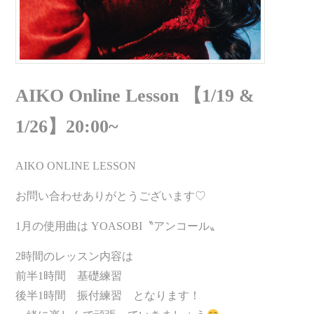
AIKO Online Lesson 【1/19 &
1/26】20:00~
AIKO ONLINE LESSON
お問い合わせありがとうございます♡
1月の使用曲は YOASOBI〝アンコール〟
2時間のレッスン内容は
前半1時間 基礎練習
後半1時間 振付練習 となります！