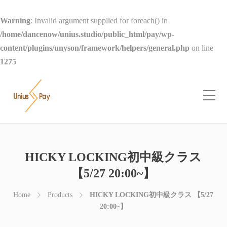
Warning
: Invalid argument supplied for foreach() in
/home/dancenow/unius.studio/public_html/pay/wp-
content/plugins/unyson/framework/helpers/general.php
on line
1275
HICKY LOCKING初中級クラス
【5/27 20:00~】
Home
Products
HICKY LOCKING初中級クラス 【5/27
20:00~】