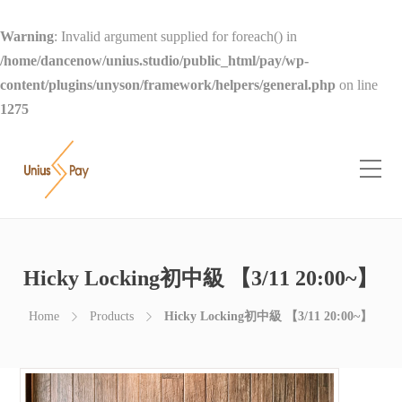
Warning
: Invalid argument supplied for foreach() in
/home/dancenow/unius.studio/public_html/pay/wp-
content/plugins/unyson/framework/helpers/general.php
on line
1275
Hicky Locking初中級 【3/11 20:00~】
Home
Products
Hicky Locking初中級 【3/11 20:00~】