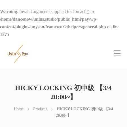
Warning
: Invalid argument supplied for foreach() in
/home/dancenow/unius.studio/public_html/pay/wp-
content/plugins/unyson/framework/helpers/general.php
on line
1275
HICKY LOCKING 初中級 【3/4
20:00~】
Home
Products
HICKY LOCKING 初中級 【3/4
20:00~】