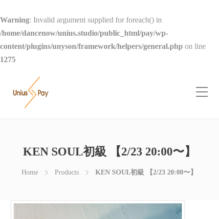
Warning
: Invalid argument supplied for foreach() in
/home/dancenow/unius.studio/public_html/pay/wp-
content/plugins/unyson/framework/helpers/general.php
on line
1275
KEN SOUL初級 【2/23 20:00〜】
Home
Products
KEN SOUL初級 【2/23 20:00〜】