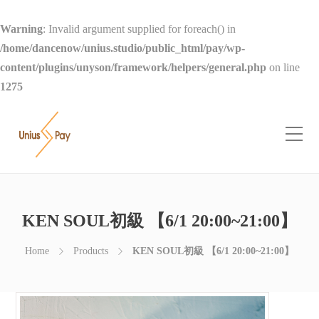
Warning
: Invalid argument supplied for foreach() in
/home/dancenow/unius.studio/public_html/pay/wp-
content/plugins/unyson/framework/helpers/general.php
on line
1275
KEN SOUL初級 【6/1 20:00~21:00】
Home
Products
KEN SOUL初級 【6/1 20:00~21:00】