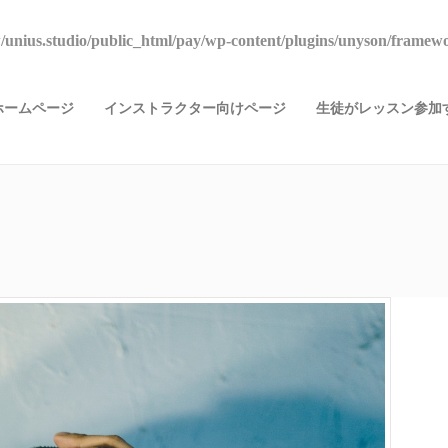
unius.studio/public_html/pay/wp-content/plugins/unyson/framewo
ホームページ
インストラクター向けページ
生徒がレッスン参加す